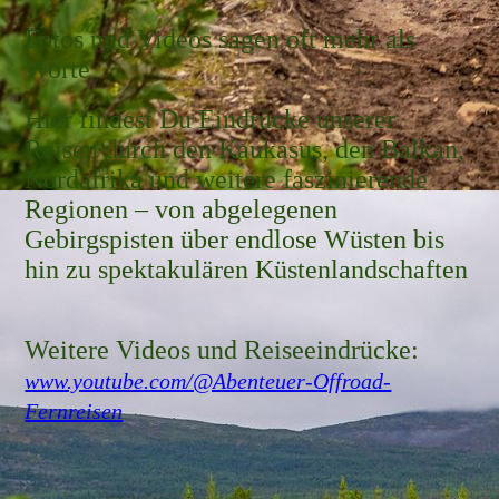
Fotos und Videos sagen oft mehr als
Worte
Hier findest Du Eindrücke unserer
Reisen durch den Kaukasus, den Balkan,
Nordafrika und weitere faszinierende
Regionen – von abgelegenen
Gebirgspisten über endlose Wüsten bis
hin zu spektakulären Küstenlandschaften
Weitere Videos und Reiseeindrücke:
www.youtube.com/@Abenteuer-Offroad-
Fernreisen