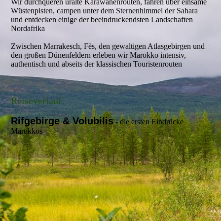
Wir durchqueren uralte Karawanenrouten, fahren über einsame
Wüstenpisten, campen unter dem Sternenhimmel der Sahara
und entdecken einige der beeindruckendsten Landschaften
Nordafrika
Zwischen Marrakesch, Fès, den gewaltigen Atlasgebirgen und
den großen Dünenfeldern erleben wir Marokko intensiv,
authentisch und abseits der klassischen Touristenrouten
Reiseverlauf:
Rifgebirge & Volubilis
- die ersten Eindrücke
Marokkos