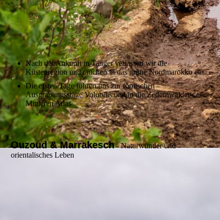
Nach der Ankunft in Tanger verlassen wir die
Küstenregion und tauchen in das grüne Nordmarokko ein
Die ersten Tage führen uns zur römischen
Ausgrabungsstätte Volubilis und in die Zedernwälder des
Mittleren Atlas
Ouzoud & Marrakesch
- Naturwunder und
orientalisches Leben