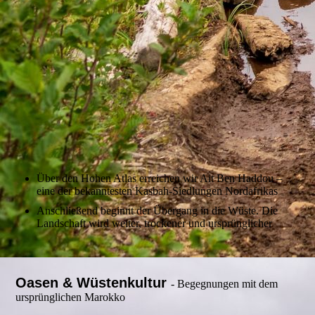
Über den Hohen Atlas erreichen wir Ait Ben Haddou –
eine der bekanntesten Kasbah-Siedlungen Nordafrikas
Anschließend beginnt der Übergang in die Wüste. Die
Landschaft wird weiter, trockener und ursprünglicher
Oasen & Wüstenkultur
- Begegnungen mit dem
ursprünglichen Marokko