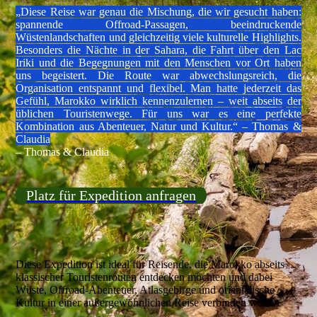
„
Diese Reise war genau die Mischung, die wir gesucht haben:
spannende Offroad-Passagen, beeindruckende
Wüstenlandschaften und gleichzeitig viele kulturelle Highlights.
Besonders die Nächte in der Sahara, die Fahrt über den Lac
Iriki und die Begegnungen mit den Menschen vor Ort haben
uns begeistert. Die Route war abwechslungsreich, die
Organisation entspannt und flexibel. Man hatte jederzeit das
Gefühl, Marokko wirklich kennenzulernen – weit abseits der
üblichen Touristenwege. Für uns war es eine perfekte
Kombination aus Abenteuer, Natur und Kultur.“ – Thomas &
Claudia
– Thomas & Claudia
Platz für Expedition anfragen
Diese Expedition ist ideal für Reisende, die Marokko abseits
klassischer Touristenrouten entdecken möchten und dabei
Wüste, Offroad-Abenteuer, Atlasgebirge und orientalische
Kultur in einer außergewöhnlichen Reise verbinden wollen