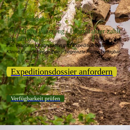
Teilnahmegebühr:
3500 € pro Fahrzeug / Einzelfahrer zahlt
nur 3000 €
inkl. Planung, Organisation und Expeditionsleitung
Kleine Expeditionsgruppe – begrenzte Plätze verfügbar
Expeditionsdossier anfordern
Verfügbarkeit prüfen