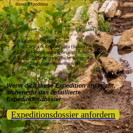
dieser Expedition
Das erwartet dich auf dieser Expedition:
✔ Atlasgebirge & Hochpässe
✔ Erg Chebbi & Erg Chegaga (Sahara)
✔ Offroad-Pisten entlang der algerischen Grenze
✔ Königsstädte & orientalische Kultur
✔ Naturcamps unter Sternenhimmel
Wenn dich diese Expedition anspricht,
sichere dir das detaillierte
Expeditionsdossier
Expeditionsdossier anfordern