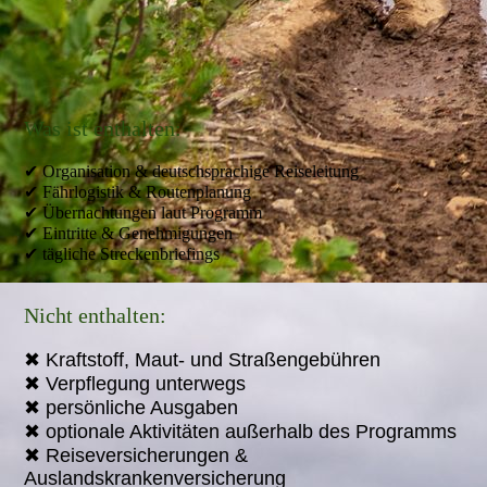
Was ist enthalten:
✔ Organisation & deutschsprachige Reiseleitung
✔ Fährlogistik & Routenplanung
✔ Übernachtungen laut Programm
✔ Eintritte & Genehmigungen
✔ tägliche Streckenbriefings
Nicht enthalten:
✖ Kraftstoff, Maut- und Straßengebühren
✖ Verpflegung unterwegs
✖ persönliche Ausgaben
✖ optionale Aktivitäten außerhalb des Programms
✖ Reiseversicherungen &
Auslandskrankenversicherung