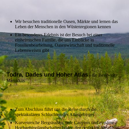
Wir besuchen traditionelle Oasen, Märkte und lernen das
Leben der Menschen in den Wüstenregionen kennen
Ein besonderes Erlebnis ist der Besuch bei einer
einheimischen Familie, die uns Einblicke in
Fossilienbearbeitung, Oasenwirtschaft und traditionelle
Lebensweisen gibt
Todra, Dades und Hoher Atlas
- die Bergwelt
Marokkos
Zum Abschluss führt uns die Reise durch die
spektakulären Schluchten des Atlasgebirges
Kurvenreiche Bergstraßen, tiefe Canyons und einsame
Hochgebirgslandschaften bilden den perfekten Abschluss