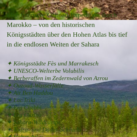
Eine intensive Offroad-Expedition durch
Marokko – von den historischen
Königsstädten über den Hohen Atlas bis tief
in die endlosen Weiten der Sahara
✦ Königsstädte Fès und Marrakesch
✦ UNESCO-Welterbe Volubilis
✦ Berberaffen im Zedernwald von Azrou
✦ Ouzoud-Wasserfälle
✦ Ait Ben Haddou
✦ Lac Iriki
✦ Erg Chebbi
✦ Erg Ouzina
✦ Sahara-Wildcamps
✦ Todra- und Dades-Schlucht
✦ Hoher Atlas