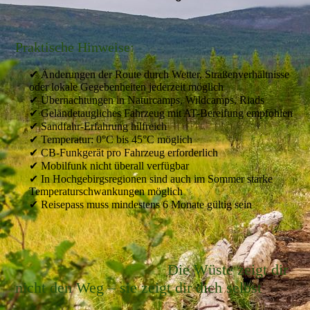
Praktische Hinweise:
✔ Änderungen der Route durch Wetter, Straßenverhältnisse
oder lokale Gegebenheiten jederzeit möglich
✔ Übernachtungen in Naturcamps, Wildcamps, Riads
✔ Geländetaugliches Fahrzeug mit AT-Bereifung empfohlen
✔ Sandfahr-Erfahrung hilfreich
✔ Temperatur: 0°C bis 45°C möglich
✔ CB-Funkgerät pro Fahrzeug erforderlich
✔ Mobilfunk nicht überall verfügbar
✔ In Hochgebirgsregionen sind auch im Sommer starke
Temperaturschwankungen möglich
✔ Reisepass muss mindestens 6 Monate gültig sein
Die Wüste zeigt dir
nicht den Weg – sie zeigt dir dich selbst