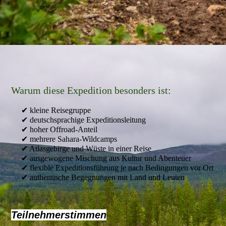
Warum diese Expedition besonders ist:
✔ kleine Reisegruppe
✔ deutschsprachige Expeditionsleitung
✔ hoher Offroad-Anteil
✔ mehrere Sahara-Wildcamps
✔ Atlasgebirge und Wüste in einer Reise
✔ ausgewogene Mischung aus Kultur und Abenteuer
✔ flexible Expeditionsführung je nach Bedingungen vor Ort
✔ authentische Begegnungen mit Land und Leuten
Teilnehmerstimmen